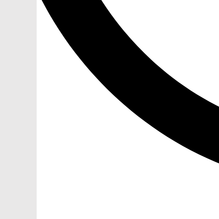
ЗАМОВЛЕННЯ
ЗАМОВЛЕННЯ
ТЦ ГОРА, м. Львів, вул. Б. Хмельницького, 176
тел.096-140-20-45
ТЦ ТРИ СЛОНИ,м. Львів,с. Зимна Вода, вул.
Яворівська. 22
тел.067-804-58-12
ТЦ ГОРА, м. Стрий, вул. І. Багряного, 8а
тел.097-555-69-74