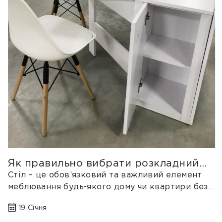
Як правильно вибрати розкладний
стіл?
Стіл – це обов’язковий та важливий елемент
меблювання будь-якого дому чи квартири без
якого складно уявити сімейний обід...
19 Січня