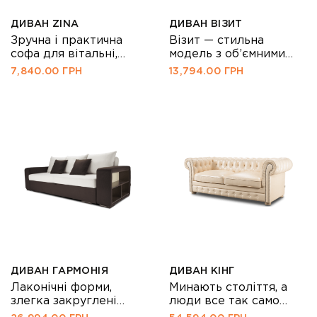
кабінетах або залах
або залах очікування.
очікування. A – 80, B –
A – 80, B – 181, C – 38, D
ДИВАН ZINA
ДИВАН ВІЗИТ
181, C – 39, D – 55, E –
– […]
Зручна і практична
Візит — стильна
[…]
софа для вітальні,
модель з об’ємними
спальні, передпокою, і
подушками і
7,840.00
ГРН
13,794.00
ГРН
навіть дачі. Для
гармонійними
оббивного матеріалу
пропорціями, що
використовується
вносить в офіційну
м’яка, тактильно
обстановку почуття
приємна тканина
комфорту і
сірого кольору. Ніжки
впевненості. Це диван
– бук. Zina також буде
офісний з потенціалом
хорошим рішенням в
домашніх меблів: ми
невеликих кабінетах
створили всі
або залах очікування.
можливості для
A – 77, B – 175, C – 36, D
використання його в
– 49, E – 83, F – 96×175
різних інтер’єрах.
Універсальна
конструкція і
відсутність кріплень
ДИВАН ГАРМОНІЯ
ДИВАН КІНГ
між секціями дозволяє
Лаконічні форми,
Минають століття, а
складати будь-які
злегка закруглені
люди все так само
конфігурації. За
грані, м’які
люблять класичний