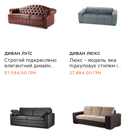
М’які подушки, об’ємні
підлокітники виконані
форми сприяють
в техніці «капітоне»
приємному відпочинку.
опори виконані з
Просторий диван
натуральної деревини
закохує у себе із
Додаткова опція:
першого погляду. Кісс
механізм
– модель для
трансформації
сучасного інтер’єру.
«Мералат» місце для
Цей стиль добре
зберігання
виглядає як у
ДИВАН ЛУЇС
ДИВАН ЛЮКС
нейтральній
Строгий підкреслено
Люкс – модель, яка
обстановці, так і в
елегантний дизайн
підкуповує стилем і
квартирах, де
моделі Луїс відносить
багатофункціональністю
57,594.00
ГРН
27,894.00
ГРН
власники […]
її до меблів
Часом виробники, що
представницького
пропонують диван
класу. Це красивий
розкладний зі
диван у залу, відкриту
спальним місцем,
вітальню-їдальню,
вважають його
готель, оформлений за
«бюджетним
канонами класичного
варіантом», і не
стилю.
витрачають ресурси
Аристократичність
на дизайн. Ми
дивану надають
впевнені, що естетика