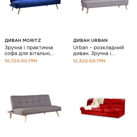
ДИВАН MORITZ
ДИВАН URBAN
Зручна і практична
Urban – розкладний
софа для вітальні,
диван. Зручна і
спальні, передпокою, і
практична софа для
10,720.00
ГРН
12,320.00
ГРН
навіть дачі. Для
вітальні, спальні,
оббивного матеріалу
передпокою, і навіть
використовують м’яку,
дачі. Для оббивного
тактильно приємну
матеріалу
оксамитову тканину.
використовується
Модель представлена
м’яка, тактильно
в трьох кольорах –
приємна тканина.
синьому, зеленому та
Модель представлена
сірому. Ніжки з металу
в двох кольорах –
золотого кольору.
сірому і карі. Ніжки –
Moritz Velvet також
бук. Urban також буде
буде хорошим
хорошим рішенням в
рішенням в невеликих
невеликих кабінетах