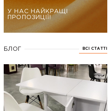
гладкості і стійкості
до подряпин. Міцна
У НАС НАЙКРАЩІ
металева основа з
ПРОПОЗИЦІЇ!
нержавіючої сталі
виконує одночасно
роль каркаса і
декоративного
елемента. Красиво,
надійно і дуже зручно:
все, що необхідно для
БЛОГ
ВСІ СТАТТІ
створення […]