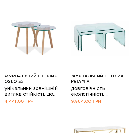
екологічність
ЖУРНАЛЬНИЙ СТОЛИК
ЖУРНАЛЬНИЙ СТОЛИК
OSLO S2
PRIAM А
унікальний зовнішній
довговічність
вигляд стійкість до
екологічність
вологості
тривалий термін
4,441.00
ГРН
9,864.00
ГРН
екологічність
експлуатації