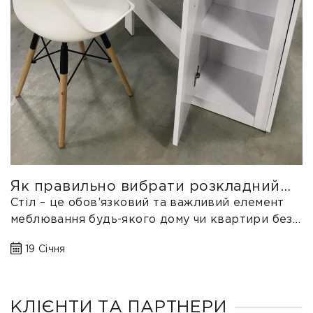
Як правильно вибрати розкладний
стіл?
Стіл – це обов’язковий та важливий елемент
меблювання будь-якого дому чи квартири без
якого складно уявити сімейний обід...
19 Січня
КЛІЄНТИ ТА ПАРТНЕРИ