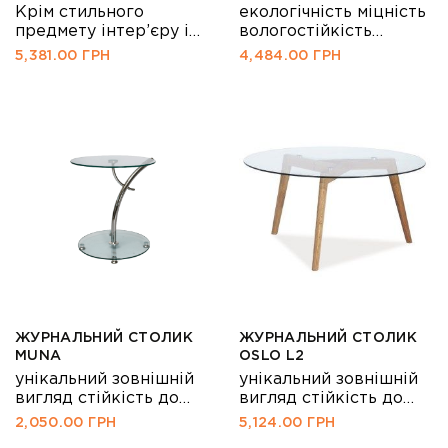
Крім стильного
екологічність міцність
предмету інтер’єру і
вологостійкість
меблів, де лежать
довговічність
5,381.00
ГРН
4,484.00
ГРН
газети з журналами,
цей столик може стати
і місцем, де проводять
час в колі друзів або
сім’ї, де п’ють смачний
чай або грають в шахи,
де можна навіть
зручно розташуватися
з книгою або
ноутбуком. Переваги
столу: строгість ліній і
м’якість кольорів,
міцність матеріалу,
практичність дизайну.
Його легко
ЖУРНАЛЬНИЙ СТОЛИК
ЖУРНАЛЬНИЙ СТОЛИК
переносити, […]
MUNA
OSLO L2
унікальний зовнішній
унікальний зовнішній
вигляд стійкість до
вигляд стійкість до
вологості та перепаду
вологості
2,050.00
ГРН
5,124.00
ГРН
температури
екологічність