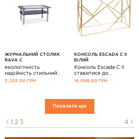
ЖУРНАЛЬНИЙ СТОЛИК
КОНСОЛЬ ESCADA C II
RAVA C
БІЛИЙ
екологічність
Консоль Escada С II
надійність стильний
ставитися до
дизайн
естетично
3,203.00
ГРН
16,098.00
ГРН
привабливим і
функціональним
елементам
оформлення інтер’єру,
Показати ще
в сучасній стилістиці.
Поверхня із
загартованого скла
1
2
3
4
завжди виглядає
вишукано і практично,
завдяки ідеальної