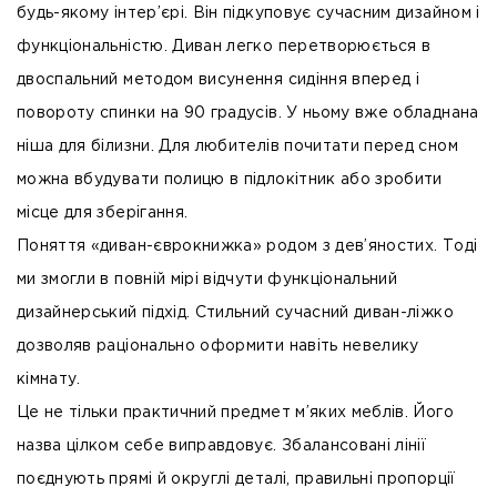
будь-якому інтер’єрі. Він підкуповує сучасним дизайном і
функціональністю. Диван легко перетворюється в
двоспальний методом висунення сидіння вперед і
повороту спинки на 90 градусів. У ньому вже обладнана
ніша для білизни. Для любителів почитати перед сном
можна вбудувати полицю в підлокітник або зробити
місце для зберігання.
Поняття «диван-єврокнижка» родом з дев’яностих. Тоді
ми змогли в повній мірі відчути функціональний
дизайнерський підхід. Стильний сучасний диван-ліжко
дозволяв раціонально оформити навіть невелику
кімнату.
Це не тільки практичний предмет м’яких меблів. Його
назва цілком себе виправдовує. Збалансовані лінії
поєднують прямі й округлі деталі, правильні пропорції