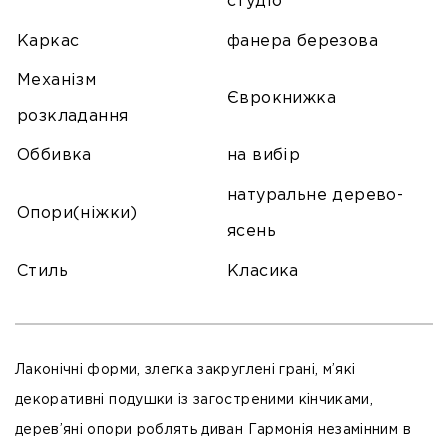
студіо
Каркас
фанера березова
Механізм
Єврокнижка
розкладання
Оббивка
на вибір
натуральне дерево-
Опори(ніжки)
ясень
Стиль
Класика
Лаконічні форми, злегка закруглені грані, м’які
декоративні подушки із загостреними кінчиками,
дерев’яні опори роблять диван Гармонія незамінним в