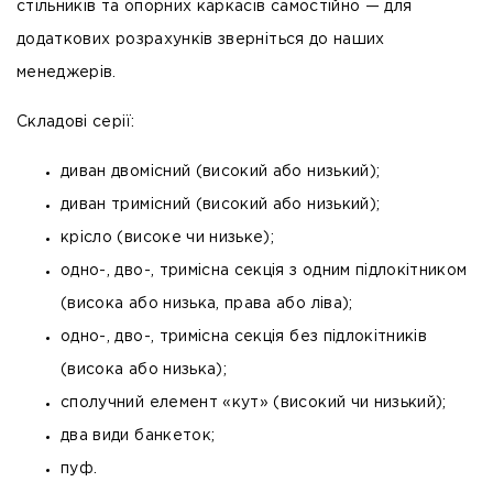
стільників та опорних каркасів самостійно — для
додаткових розрахунків зверніться до наших
менеджерів.
Складові серії:
диван двомісний (високий або низький);
диван тримісний (високий або низький);
крісло (високе чи низьке);
одно-, дво-, тримісна секція з одним підлокітником
(висока або низька, права або ліва);
одно-, дво-, тримісна секція без підлокітників
(висока або низька);
сполучний елемент «кут» (високий чи низький);
два види банкеток;
пуф.