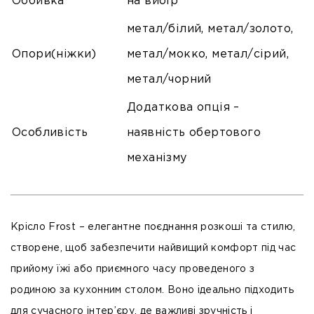
Оббивка
на вибір
метал/білий, метал/золото,
Опори(ніжки)
метал/мокко, метал/сірий,
метал/чорний
Додаткова опція –
Особливість
наявність обертового
механізму
Крісло Frost – елегантне поєднання розкоші та стилю,
створене, щоб забезпечити найвищий комфорт під час
прийому їжі або приємного часу проведеного з
родиною за кухонним столом. Воно ідеально підходить
для сучасного інтер’єру, де важливі зручність і