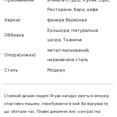
Призначення
кімната-студіо, Кухня, Офіс,
Ресторани, бари, кафе
Каркас
фанера березова
Екошкіра, Натуральна
Оббивка
шкіра, Тканина
метал мальований,
Опори(ніжки)
нержавіюча сталь
Стиль
Модерн
Стрімкий дизайн моделі Ягуар нагадує рветься вперед
спортивну машину, перебуваючи в якій Ви відчуваєте
що обігнали час. Плавні динамічні лінії, контрастна