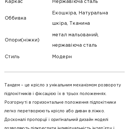
Каркас
Нержавіюча сталь
Екошкіра, Натуральна
Оббивка
шкіра, Тканина
метал мальований,
Опори(ніжки)
нержавіюча сталь
Стиль
Модерн
Тандем – це крісло з унікальним механізмом розвороту
підлокітників і фіксацією їх в трьох положеннях.
Розгорнуті в горизонтальне положення підлокітники
легко перетворюють крісло або диван в ліжко.
Досконалі пропорції і оригінальний дизайн моделі
дозволяють підкреслити індивідуальність інтер’єру і