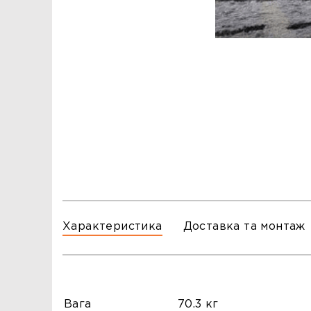
ЗАМОВЛЕННЯ
ЗАМОВЛЕННЯ
ТЦ ГОРА, м. Львів, вул. Б. Хмельницького, 176
тел.096-140-20-45
ТЦ ТРИ СЛОНИ,м. Львів,с. Зимна Вода, вул.
Яворівська. 22
тел.067-804-58-12
ТЦ ГОРА, м. Стрий, вул. І. Багряного, 8а
тел.097-555-69-74
Характеристика
Доставка та монтаж
Вага
70.3 кг