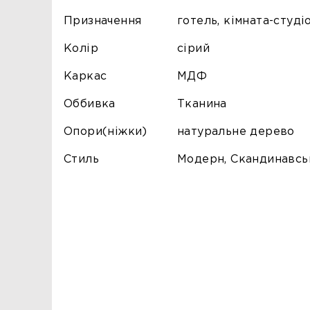
Призначення
готель, кімната-студі
Колір
сірий
Каркас
МДФ
Оббивка
Тканина
Опори(ніжки)
натуральне дерево
Стиль
Модерн, Скандинавсь