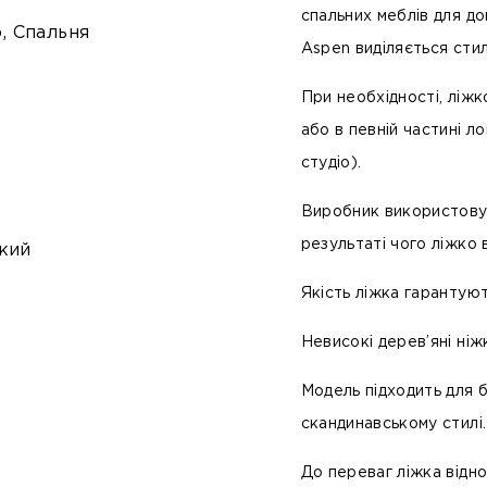
спальних меблів для д
о, Спальня
Aspen
виділяється сти
При необхідності, ліжк
або в певній частині л
студіо).
Виробник використову
результаті чого ліжко 
кий
Якість ліжка гарантуют
Невисокі
дерев’яні
ніж
Модель підходить для б
скандинавському стилі.
До переваг ліжка відно