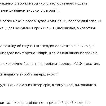
омашнього або комерційного застосування, модель
льним дизайном високого узголів’я.
о легко можна розташувати біля стіни, посередині спальні
окації для зонування приміщення (наприклад, в квартирі-
є техніку обтягування твердих елементів
тканиною
, в
виглядає комфортно і відрізняється відмінною безпекою.
ь екологічно безпечні матеріали:
дерево
,
МДФ
,
текстиль
.
ки надають виробу завершеності.
удь-яких сучасних інтер’єрів, в тому числі, виконаних в
ситься і колірне рішення – приємний сірий колір, що