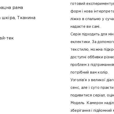
готовий експерименту
рацна рама
форм і нова інтерпрета
 шкіра, Тканина
ліжко в спальню у суча
надаєте ви самі.
Серія підходить для мін
ай-тек
еклектики. За допомог
текстилю, можна підкр
доступні оббивки різних
проблем з підтриманням
потрібний вам колір.
Узголів’я з великої ді
сенс, але і суто практ
подивитися серіал, оці
Модель Камерон наділе
зберігання і підйомний 