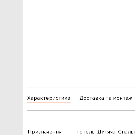
ЗАМОВЛЕННЯ
ЗАМОВЛЕННЯ
ТЦ ГОРА, м. Львів, вул. Б. Хмельницького, 176
тел.096-140-20-45
ТЦ ТРИ СЛОНИ,м. Львів,с. Зимна Вода, вул.
Яворівська. 22
тел.067-804-58-12
ТЦ ГОРА, м. Стрий, вул. І. Багряного, 8а
тел.097-555-69-74
Характеристика
Доставка та монтаж
Призначення
готель, Дитяча, Спаль