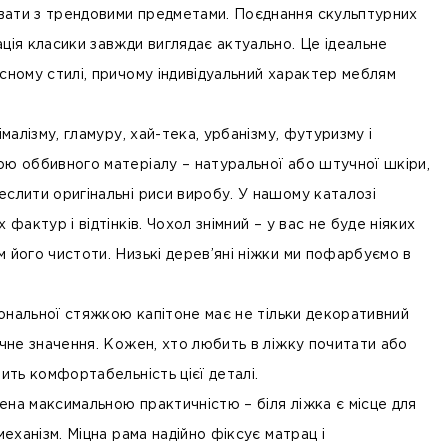
вати з трендовими предметами. Поєднання скульптурних
ція класики завжди виглядає актуально. Це ідеальне
сному стилі, причому індивідуальний характер меблям
імалізму, гламуру, хай-тека, урбанізму, футуризму і
ою оббивного матеріалу – натуральної або штучної шкіри,
еслити оригінальні риси виробу. У нашому каталозі
 фактур і відтінків. Чохол знімний – у вас не буде ніяких
 його чистоти. Низькі дерев’яні ніжки ми пофарбуємо в
агональної стяжкою капітоне має не тільки декоративний
ичне значення. Кожен, хто любить в ліжку почитати або
нить комфортабельність цієї деталі.
на максимальною практичністю – біля ліжка є місце для
механізм. Міцна рама надійно фіксує матрац і