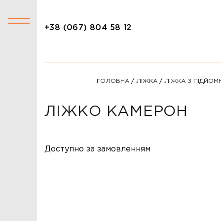
+38 (067) 804 58 12
+38 (067) 804 58 12
КАТАЛОГ
ГОЛОВНА
/
ЛІЖКА
/
ЛІЖКА З ПІДЙОМ
АКЦІЇ
СТОЛИ
ЛІЖКО КАМЕРОН
СТІЛЬЦІ
КРІСЛА
Доступно за замовленням
ЛІЖКА
ДИВАНИ
ОФІСНІ ДИВАНИ