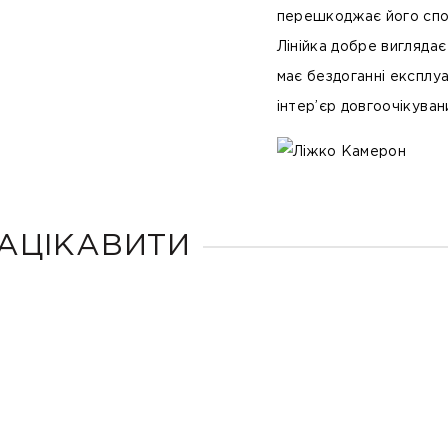
перешкоджає його сп
Лінійка добре виглядає
має бездоганні експлуа
інтер’єр довгоочікува
АЦІКАВИТИ