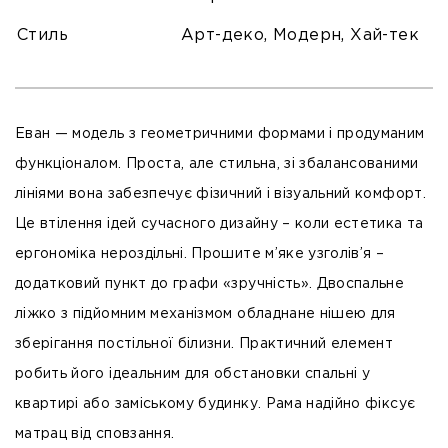
Стиль
Арт-деко, Модерн, Хай-тек
Еван — модель з геометричними формами і продуманим
функціоналом. Проста, але стильна, зі збалансованими
лініями вона забезпечує фізичний і візуальний комфорт.
Це втілення ідей сучасного дизайну – коли естетика та
ергономіка нероздільні. Прошите м’яке узголів’я –
додатковий пункт до графи «зручність». Двоспальне
ліжко з підйомним механізмом обладнане нішею для
зберігання постільної білизни. Практичний елемент
робить його ідеальним для обстановки спальні у
квартирі або заміському будинку. Рама надійно фіксує
матрац від сповзання.