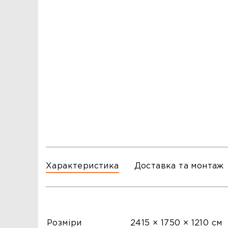
ЗАМОВЛЕННЯ
ЗАМОВЛЕННЯ
ТЦ ГОРА, м. Львів, вул. Б. Хмельницького, 176
тел.096-140-20-45
ТЦ ТРИ СЛОНИ,м. Львів,с. Зимна Вода, вул.
Яворівська. 22
тел.067-804-58-12
ТЦ ГОРА, м. Стрий, вул. І. Багряного, 8а
тел.097-555-69-74
Характеристика
Доставка та монтаж
Розміри
2415 × 1750 × 1210 см