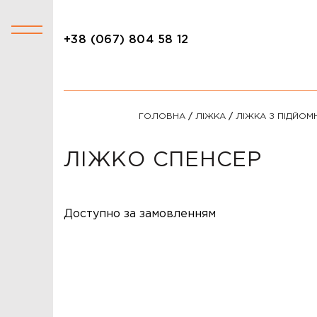
+38 (067) 804 58 12
+38 (067) 804 58 12
КАТАЛОГ
ГОЛОВНА
/
ЛІЖКА
/
ЛІЖКА З ПІДЙОМ
АКЦІЇ
СТОЛИ
ЛІЖКО СПЕНСЕР
СТІЛЬЦІ
КРІСЛА
Доступно за замовленням
ЛІЖКА
ДИВАНИ
ОФІСНІ ДИВАНИ