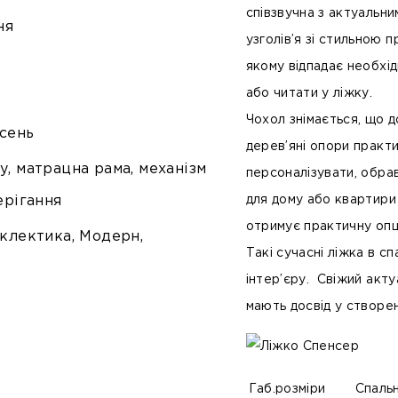
співзвучна з актуальн
ня
узголів’я зі стильною
якому відпадає необхідн
або читати у ліжку.
Чохол знімається, що д
ясень
дерев’яні опори практи
у, матрацна рама, механізм
персоналізувати, обра
ерігання
для дому або квартири 
отримує практичну опці
еклектика, Модерн,
Такі сучасні ліжка в с
інтер’єру. Свіжий актуа
мають досвід у створен
Габ.розміри
Спальн