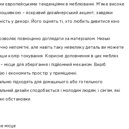
ими європейськими тенденціями в меблюванні. М’яке високе
 прошивкою – яскравий дизайнерський акцент, завдяки
ість у декорі. Його оцінять ті, хто любить дивитися кіно
озволяє повноцінно доглядати за матеріалом. Низькі
чно непомітні, але навіть таку невелику деталь ви можете
вши колір тонування. Корисне доповнення в цих меблях
– місце для зберігання і підйомний механізм. Виріб
ю і економить простір у приміщенні.
пальню підходять для домашнього або готельного
льний дизайн сподобається і молодим людям, і сім’ям, які
ні обстановки.
е місце