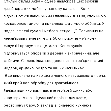
Стильні стільці Аква – один з найяскравіших зразків
дизайнерських меблів у нашому каталозі. Вони
відрізняються лаконічними і плавними лініями, спокійною
кольоровою гамою та приємною фактурою оббивки. У
моделі втілені сучасні меблеві тенденції. Посилання на
ненав’язливу елегантність 50-х присутні у м’якому
силуеті і продуманих деталях. Конструкція
підтримується опорами з дерева – витонченими, але
стійкими. Стілець ідеально доповнить інтер’єри в стилі
модерн, ар-деко, ретро та інших напрямках.
Все виконано на каркасі з міцного натурального ясеня,
який пройшов обробку для довговічності.
Лінійка відмінно виглядає в інтер’єрі будинку або
квартири. Аква – ідеальний варіант для кафе,
ресторану і бару. У закладі зі смачною кухнею і