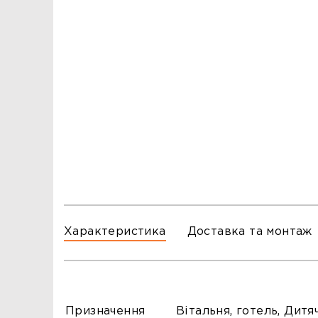
ЗАМОВЛЕННЯ
ЗАМОВЛЕННЯ
ТЦ ГОРА, м. Львів, вул. Б. Хмельницького, 176
тел.096-140-20-45
ТЦ ТРИ СЛОНИ,м. Львів,с. Зимна Вода, вул.
Яворівська. 22
тел.067-804-58-12
ТЦ ГОРА, м. Стрий, вул. І. Багряного, 8а
тел.097-555-69-74
Характеристика
Доставка та монтаж
Призначення
Вітальня, готель, Дитяч