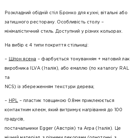
Розкладний обідній стіл Бронко для кухні, вітальні або
затишного ресторану. Особливість столу –
мінімалістичний стиль. Доступний у різних кольорах.
На вибір є 4 типи покриття стільниці:
–
Шпон ясена
– фарбується тонуванням + матовий лак
виробника ILVA (Італія), або емаллю (по каталогу RAL
та
NCS) із збереженням текстури дерева;
–
HPL
– пластик товщиною 0.8мм приклеюється
контактним клеєм, який витримує нагрівання до 100
градусів,
постачальники Egger (Австрія) та Arpa (Італія). Це
міцний матеріал, з різними декорами (однотонні, з