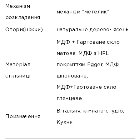
Механізм
механізм "метелик"
розкладання
Опори(ніжки)
натуральне дерево- ясень
МДФ + Гартоване скло
матове, МДФ з HPL
Матеріал
покриттям Egger, МДФ
стільниці
шпоноване,
МДФ+Гартоване скло
глянцеве
Вітальня, кімната-студіо,
Призначення
Кухня