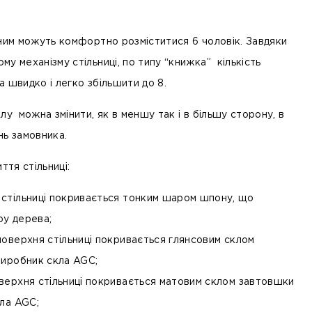
 ним можуть комфортно розміститися 6 чоловік. Завдяки
у механізму стільниці, по типу “книжка” кількість
 швидко і легко збільшити до 8.
олу можна змінити
, як в меншу так і в більшу сторону, в
нь замовника.
ття стільниці:
стільниці покривається тонким шаром шпону, що
ру дерева;
поверхня стільниці покривається глянсовим склом
виробник скла AGC;
верхня стільниці покривається матовим склом завтовшки
кла AGC;