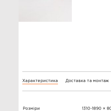
ЗАМОВЛЕННЯ
ЗАМОВЛЕННЯ
ТЦ ГОРА, м. Львів, вул. Б. Хмельницького, 176
тел.096-140-20-45
ТЦ ТРИ СЛОНИ,м. Львів,с. Зимна Вода, вул.
Яворівська. 22
тел.067-804-58-12
ТЦ ГОРА, м. Стрий, вул. І. Багряного, 8а
тел.097-555-69-74
Характеристика
Доставка та монтаж
Розміри
1310-1890 × 8