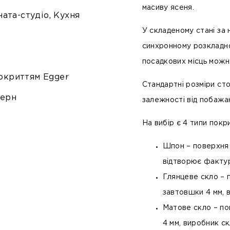
масиву ясеня
.
ната-студіо, Кухня
У складеному стані за
синхронному розкладном
посадкових місць можна
окриттям Egger
Стандартні розміри ст
дерн
залежності від побажа
На вибір є 4 типи покри
Шпон
– поверхня 
відтворює факту
Глянцеве скло
– 
завтовшки 4 мм, 
Матове скло
– по
4 мм, виробник с