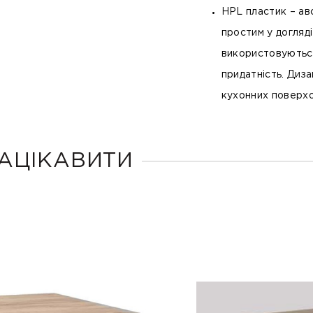
HPL пластик
– ав
простим у догляд
використовуються
придатність. Диз
кухонних поверхо
АЦІКАВИТИ