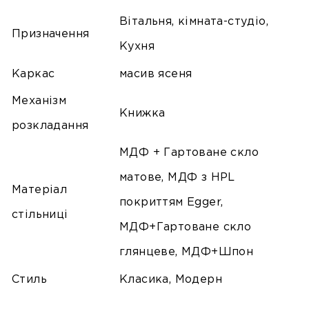
Вітальня, кімната-студіо,
Призначення
Кухня
Каркас
масив ясеня
Механізм
Книжка
розкладання
МДФ + Гартоване скло
матове, МДФ з HPL
Матеріал
покриттям Egger,
стільниці
МДФ+Гартоване скло
глянцеве, МДФ+Шпон
Стиль
Класика, Модерн