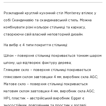
Розкладний круглий кухонний стіл Monterey втілює у
собі Скандинавію та скандинавський стиль. Можна
комбінувати різні кольори стільниці та каркасу,
створюючи свій власний неповторний дизайн.
На вибір є 4 типи покриття стільниці:
Шпон
– поверхня стільниці покривається тонким шаром
шпону, що відтворює фактуру дерева;
Глянцеве скло
– поверхня стільниці покривається
глянсовим склом завтовшки 4 мм, виробник скла AGC;
Матове скло
– поверхня стільниці покривається
матовим склом завтовшки 4 мм, виробник скла AGC;
HPL пластик
– австрійський виробник Egger є
зносостійким, довговічним та простим у догляді