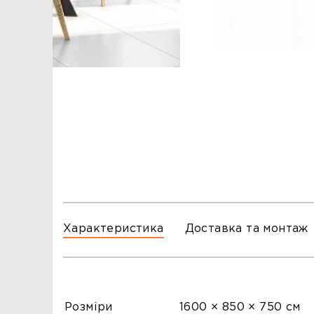
ЗАМОВЛЕННЯ
ЗАМОВЛЕННЯ
ТЦ ГОРА, м. Львів, вул. Б. Хмельницького, 176
тел.096-140-20-45
ТЦ ТРИ СЛОНИ,м. Львів,с. Зимна Вода, вул.
Яворівська. 22
тел.067-804-58-12
ТЦ ГОРА, м. Стрий, вул. І. Багряного, 8а
тел.097-555-69-74
Характеристика
Доставка та монтаж
Розміри
1600 × 850 × 750 см