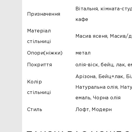
Вітальня, кімната-студ
Призначення
кафе
Матеріал
Масив ясеня, Масив/д
стільниці
Опори(ніжки)
метал
Покриття
олія-віск, бейц, лак, 
Арізона, Бейц+лак, Бі
Колір
Натуральна олія, Нат
стільниці
емаль, Чорна олія
Стиль
Лофт, Модерн