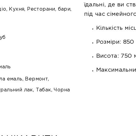
їдальні, де ви с
іо, Кухня, Ресторани, бари,
під час сімейного
Кількість мі
уб
Розміри:
850 
Висота:
750 
емаль
Максимальни
ла емаль, Вермонт,
уральний лак, Табак, Чорна