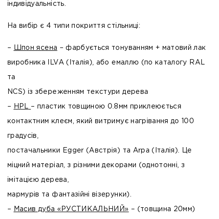
індивідуальність.
На вибір є 4 типи покриття стільниці:
–
Шпон ясена
– фарбується тонуванням + матовий лак
виробника ILVA (Італія), або емаллю (по каталогу RAL
та
NCS) із збереженням текстури дерева
–
HPL
– пластик товщиною 0.8мм приклеюється
контактним клеєм, який витримує нагрівання до 100
градусів,
постачальники Egger (Австрія) та Arpa (Італія). Це
міцний матеріал, з різними декорами (однотонні, з
імітацією дерева,
мармурів та фантазійні візерунки).
–
Масив дуба «РУСТИКАЛЬНИЙ»
– (товщина 20мм)