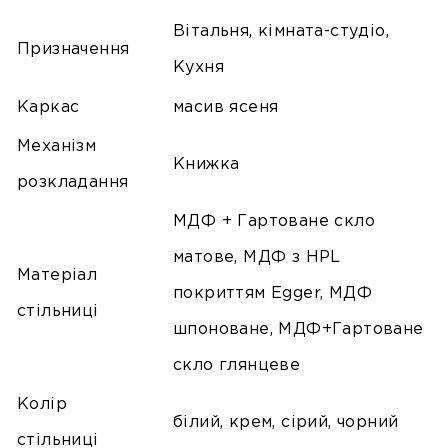
Вітальня, кімната-студіо,
Призначення
Кухня
Каркас
масив ясеня
Механізм
Книжка
розкладання
МДФ + Гартоване скло
матове, МДФ з HPL
Матеріал
покриттям Egger, МДФ
стільниці
шпоноване, МДФ+Гартоване
скло глянцеве
Колір
білий, крем, сірий, чорний
стільниці