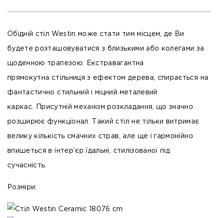
Обідній стіл Westin може стати тим місцем, де Ви
будете розташовуватися з близькими або колегами за
щоденною трапезою. Екстравагантна
прямокутна
стільниця з ефектом дерева
, спирається на
фантастично стильний і міцний
металевий
каркас.
Присутній механізм розкладання, що значно
розширює функціонал. Такий стіл не тільки витримає
велику кількість смачних страв, але ще і гармонійно
впишеться в інтер’єр їдальні, стилізованої під
сучасність.
Розміри:
76 cm