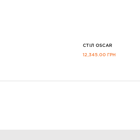
СТІЛ DIEGO II ДУБ С
9,437.00
ГРН