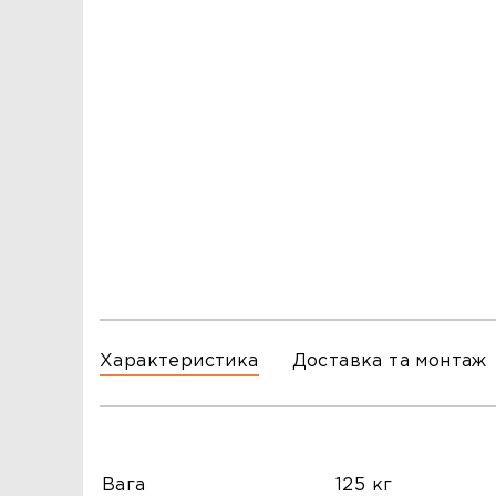
ЗАМОВЛЕННЯ
ЗАМОВЛЕННЯ
ТЦ ГОРА, м. Львів, вул. Б. Хмельницького, 176
тел.096-140-20-45
ТЦ ТРИ СЛОНИ,м. Львів,с. Зимна Вода, вул.
Яворівська. 22
тел.067-804-58-12
ТЦ ГОРА, м. Стрий, вул. І. Багряного, 8а
тел.097-555-69-74
Характеристика
Доставка та монтаж
Вага
125 кг