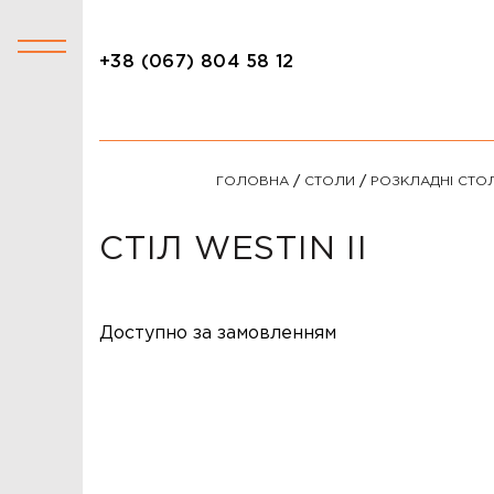
+38 (067) 804 58 12
+38 (067) 804 58 12
КАТАЛОГ
ГОЛОВНА
/
СТОЛИ
/
РОЗКЛАДНІ СТО
АКЦІЇ
СТОЛИ
СТІЛ WESTIN II
СТІЛЬЦІ
КРІСЛА
Доступно за замовленням
ЛІЖКА
ДИВАНИ
ОФІСНІ ДИВАНИ