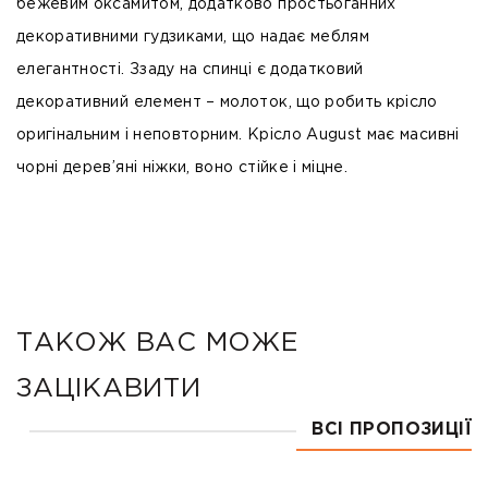
бежевим оксамитом, додатково простьоганних
декоративними гудзиками, що надає меблям
елегантності. Ззаду на спинці є додатковий
декоративний елемент – молоток, що робить крісло
оригінальним і неповторним. Крісло August має масивні
чорні дерев’яні ніжки, воно стійке і міцне.
ТАКОЖ ВАС МОЖЕ
ЗАЦІКАВИТИ
ВСІ ПРОПОЗИЦІЇ