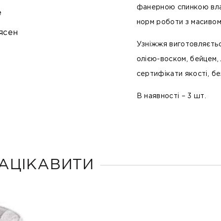
фанерною спинкою влас
е
норм роботи з масиво
ясен
Узніжжя виготовляється
олією-воском, бейцем,
сертифікати якості, бе
В наявності – 3 шт.
АЦІКАВИТИ