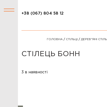
+38 (067) 804 58 12
+38 (067) 804 58 12
КАТАЛОГ
ГОЛОВНА
/
СТІЛЬЦІ
/
ДЕРЕВ"ЯНІ СТІЛЬ
АКЦІЇ
СТОЛИ
СТІЛЕЦЬ БОНН
СТІЛЬЦІ
КРІСЛА
3 в наявності
ЛІЖКА
ДИВАНИ
ОФІСНІ ДИВАНИ