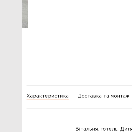
ЗАМОВЛЕННЯ
ЗАМОВЛЕННЯ
ТЦ ГОРА, м. Львів, вул. Б. Хмельницького, 176
тел.096-140-20-45
ТЦ ТРИ СЛОНИ,м. Львів,с. Зимна Вода, вул.
Яворівська. 22
тел.067-804-58-12
ТЦ ГОРА, м. Стрий, вул. І. Багряного, 8а
тел.097-555-69-74
Характеристика
Доставка та монтаж
Вітальня, готель, Дитя