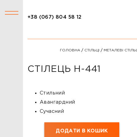
+38 (067) 804 58 12
+38 (067) 804 58 12
КАТАЛОГ
ГОЛОВНА
/
СТІЛЬЦІ
/
МЕТАЛЕВІ СТІЛЬ
АКЦІЇ
СТОЛИ
СТІЛЕЦЬ H-441
СТІЛЬЦІ
КРІСЛА
Стильний
ЛІЖКА
Авангардний
Сучасний
ДИВАНИ
ОФІСНІ ДИВАНИ
ДОДАТИ В КОШИК