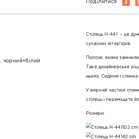
Поділитися
Стілець
H-441
– це дуж
сучасних інтер’єрів.
Полози, якими замінили
й, чорний+білий
Таке дизайнерське ріш
ньому. Сидіння і спинк
У верхній частині спин
стілець і переміщати йо
Розміри:
102 c
42 cm