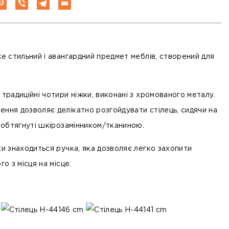
е стильний і авангардний предмет меблів, створений для
 традиційні чотири ніжки, виконані з
хромованого
металу.
ення дозволяє делікатно розгойдувати стілець, сидячи на
а обтягнуті шкірозамінником/тканиною.
ки знаходиться ручка, яка дозволяє легко захопити
го з місця на місце.
m
46 cm
41 cm