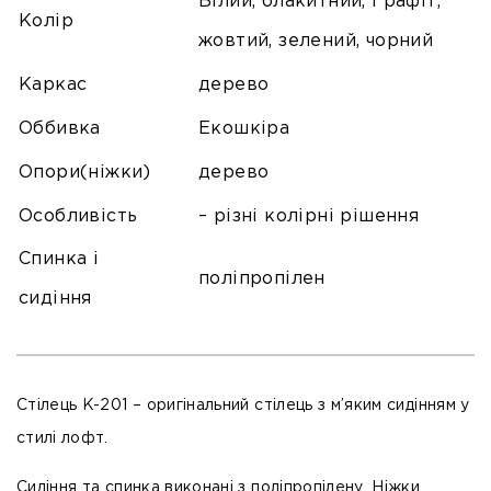
Білий, блакитний, Графіт,
Колір
жовтий, зелений, чорний
Каркас
дерево
Оббивка
Екошкіра
Опори(ніжки)
дерево
Особливість
– різні колірні рішення
Спинка і
поліпропілен
сидіння
Стілець K-201 – оригінальний стілець з м’яким сидінням у
стилі лофт.
Сидіння та спинка виконані з поліпропілену. Ніжки