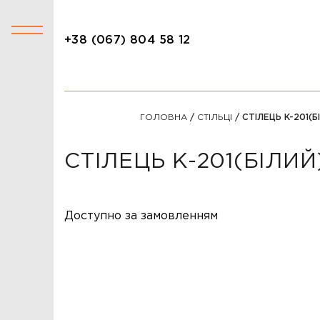
+38 (067) 804 58 12
+38 (067) 804 58 12
КАТАЛОГ
ГОЛОВНА
/
СТІЛЬЦІ
/ СТІЛЕЦЬ K-201(Б
АКЦІЇ
СТОЛИ
СТІЛЕЦЬ K-201(БІЛИЙ
СТІЛЬЦІ
КРІСЛА
Доступно за замовленням
ЛІЖКА
ДИВАНИ
ОФІСНІ ДИВАНИ