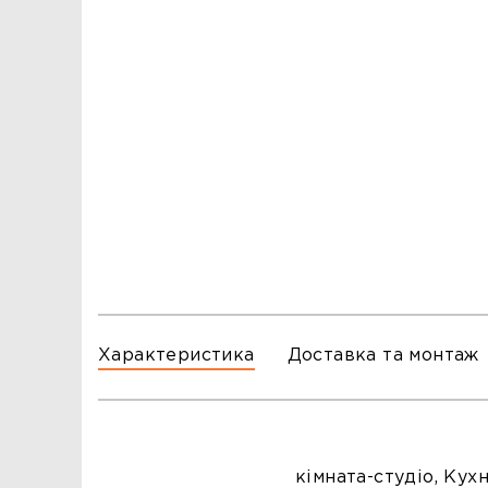
ЗАМОВЛЕННЯ
ЗАМОВЛЕННЯ
ТЦ ГОРА, м. Львів, вул. Б. Хмельницького, 176
тел.096-140-20-45
ТЦ ТРИ СЛОНИ,м. Львів,с. Зимна Вода, вул.
Яворівська. 22
тел.067-804-58-12
ТЦ ГОРА, м. Стрий, вул. І. Багряного, 8а
тел.097-555-69-74
Характеристика
Доставка та монтаж
кімната-студіо, Кухн