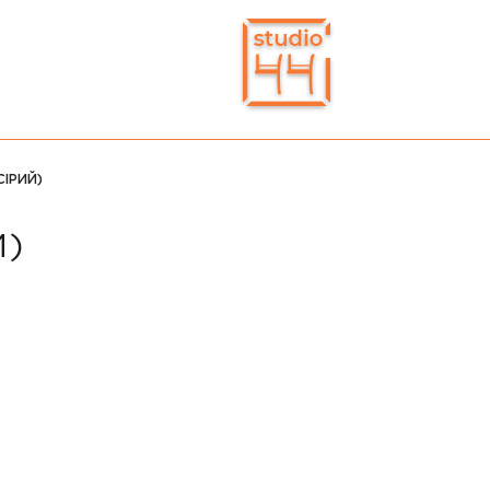
СІРИЙ)
Й)