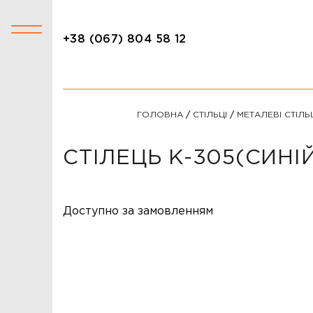
+38 (067) 804 58 12
+38 (067) 804 58 12
КАТАЛОГ
ГОЛОВНА
/
СТІЛЬЦІ
/
МЕТАЛЕВІ СТІЛЬ
АКЦІЇ
СТОЛИ
СТІЛЕЦЬ K-305(СИНІ
СТІЛЬЦІ
КРІСЛА
Доступно за замовленням
ЛІЖКА
ДИВАНИ
ОФІСНІ ДИВАНИ