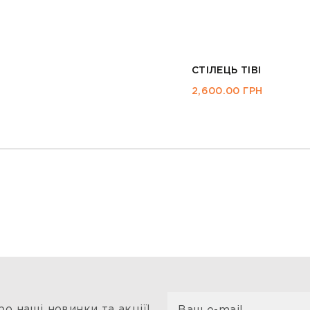
СТІЛЕЦЬ MORIS БІЛИ
1,595.00
ГРН
о наші новинки та акції!