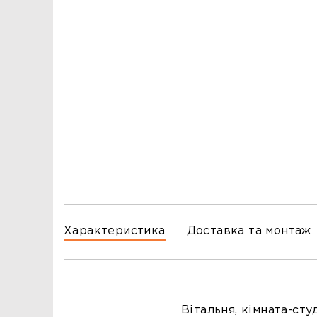
ЗАМОВЛЕННЯ
ЗАМОВЛЕННЯ
ТЦ ГОРА, м. Львів, вул. Б. Хмельницького, 176
тел.096-140-20-45
ТЦ ТРИ СЛОНИ,м. Львів,с. Зимна Вода, вул.
Яворівська. 22
тел.067-804-58-12
ТЦ ГОРА, м. Стрий, вул. І. Багряного, 8а
тел.097-555-69-74
Характеристика
Доставка та монтаж
Вітальня, кімната-студ