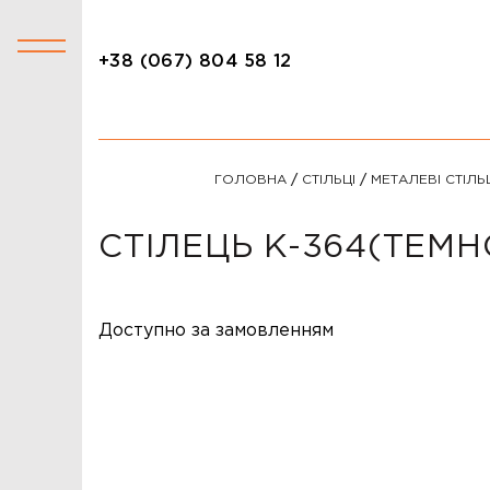
+38 (067) 804 58 12
+38 (067) 804 58 12
КАТАЛОГ
ГОЛОВНА
/
СТІЛЬЦІ
/
МЕТАЛЕВІ СТІЛЬ
АКЦІЇ
СТОЛИ
СТІЛЕЦЬ K-364(ТЕМ
СТІЛЬЦІ
КРІСЛА
Доступно за замовленням
ЛІЖКА
ДИВАНИ
ОФІСНІ ДИВАНИ