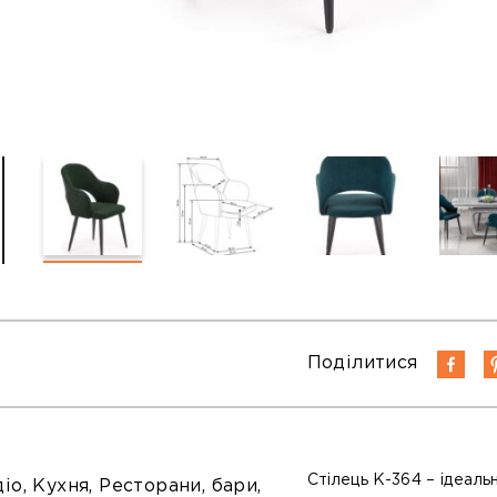
Поділитися
Стілець K-364 – ідеаль
іо, Кухня, Ресторани, бари,