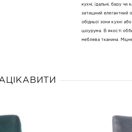
кухні, їдальні, бару чи 
затишний елегантний о
обідньої зони кухні аб
шоурума. В якості обб
меблева тканина. Міцне
АЦІКАВИТИ