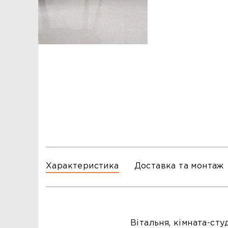
ЗАМОВЛЕННЯ
ЗАМОВЛЕННЯ
ТЦ ГОРА, м. Львів, вул. Б. Хмельницького, 176
тел.096-140-20-45
ТЦ ТРИ СЛОНИ,м. Львів,с. Зимна Вода, вул.
Яворівська. 22
тел.067-804-58-12
ТЦ ГОРА, м. Стрий, вул. І. Багряного, 8а
тел.097-555-69-74
Характеристика
Доставка та монтаж
Вітальня, кімната-студ