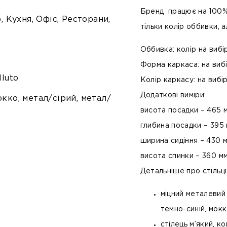
Бренд працює на 100% 
, Кухня, Офіс, Ресторани,
тільки колір оббивки, 
Оббивка:
колір на вибі
Форма каркаса:
на виб
lluto
Колір каркасу:
на вибір
Додаткові виміри:
кко, метал/сірий, метал/
висота посадки – 465 
глибина посадки – 395
ширина сидіння – 430 
висота спинки – 360 м
Детальніше про стільці
міцний металевий
темно-синій, мокк
стілець м’який, 