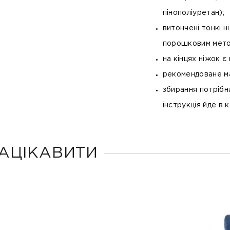
пінополіуретан);
витончені тонкі н
порошковим метод
на кінцях ніжок є
рекомендоване ма
збирання потрібна
інструкція йде в 
АЦІКАВИТИ