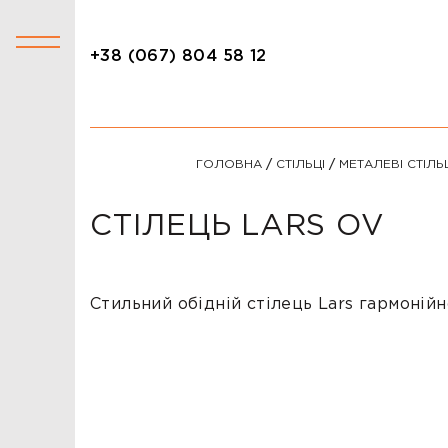
+38 (067) 804 58 12
+38 (067) 804 58 12
КАТАЛОГ
ГОЛОВНА
/
СТІЛЬЦІ
/
МЕТАЛЕВІ СТІЛЬ
АКЦІЇ
СТОЛИ
СТІЛЕЦЬ LARS OV
СТІЛЬЦІ
КРІСЛА
Стильний обідній стілець Lars гармонійн
ЛІЖКА
ДИВАНИ
ОФІСНІ ДИВАНИ