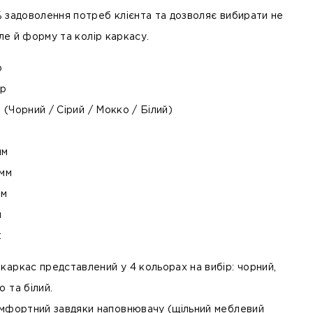
задоволення потреб клієнта та дозволяє вибирати не
але й форму та колір каркасу.
р
ір
 (Чорний / Сірий / Мокко / Білий)
мм
 мм
мм
м
:
 каркас представлений у 4 кольорах на вибір: чорний,
о та білий.
комфортний завдяки наповнювачу (щільний меблевий