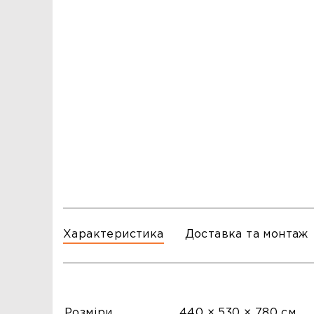
ЗАМОВЛЕННЯ
ЗАМОВЛЕННЯ
ТЦ ГОРА, м. Львів, вул. Б. Хмельницького, 176
тел.096-140-20-45
ТЦ ТРИ СЛОНИ,м. Львів,с. Зимна Вода, вул.
Яворівська. 22
тел.067-804-58-12
ТЦ ГОРА, м. Стрий, вул. І. Багряного, 8а
тел.097-555-69-74
Характеристика
Доставка та монтаж
Розміри
440 × 530 × 780 см