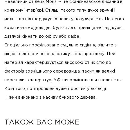
Невеликий стілець
Moris
– це скандинавське дихання в
кожному інтер’єрі. Стільці такого типу дуже зручні і
модні, що підтверджує їх велику популярність. Це легка
креативна модель для будь-якого приміщення: від кухні,
дитячої кімнати до офісу або кафе.
Спеціально профільоване суцільне сидіння, відлите з
міцного екологічного
пластику
–
поліпропілену
. Цей
матеріал характеризується високою стійкістю до
факторів зовнішнього середовища, таким як великі
перепади температур, УФ-випромінювання і вологість.
Крім того, поліпропілен дуже простий у догляді.
Ніжки виконано з масиву
букового дерева
.
ТАКОЖ ВАС МОЖЕ