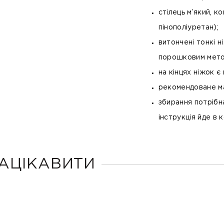
стілець м’який, 
пінополіуретан);
витончені тонкі н
порошковим метод
на кінцях ніжок є
рекомендоване ма
збирання потрібна
інструкція йде в 
АЦІКАВИТИ