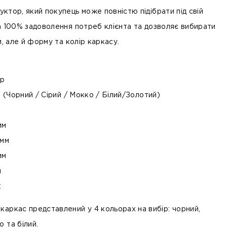
уктор, який покупець може повністю підібрати під свій
 100% задоволення потреб клієнта та дозволяє вибирати
и, але й форму та колір каркасу.
ір
 (Чорний / Сірий / Мокко / Білий/Золотий)
мм
 мм
мм
м
:
 каркас представлений у 4 кольорах на вибір: чорний,
о та білий.