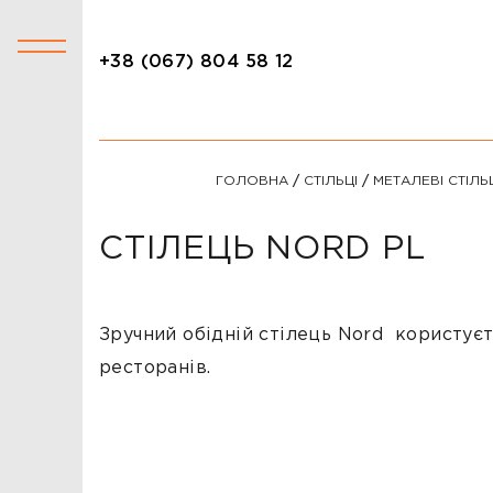
+38 (067) 804 58 12
+38 (067) 804 58 12
КАТАЛОГ
ГОЛОВНА
/
СТІЛЬЦІ
/
МЕТАЛЕВІ СТІЛЬ
АКЦІЇ
СТОЛИ
СТІЛЕЦЬ NORD PL
СТІЛЬЦІ
КРІСЛА
Зручний обідній стілець Nord користує
ЛІЖКА
ресторанів.
ДИВАНИ
ОФІСНІ ДИВАНИ