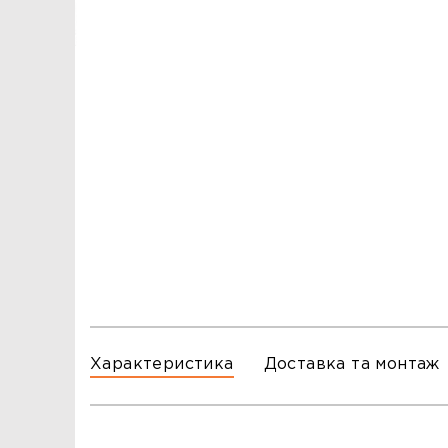
ЗАМОВЛЕННЯ
ЗАМОВЛЕННЯ
ТЦ ГОРА, м. Львів, вул. Б. Хмельницького, 176
тел.096-140-20-45
ТЦ ТРИ СЛОНИ,м. Львів,с. Зимна Вода, вул.
Яворівська. 22
тел.067-804-58-12
ТЦ ГОРА, м. Стрий, вул. І. Багряного, 8а
тел.097-555-69-74
Характеристика
Доставка та монтаж