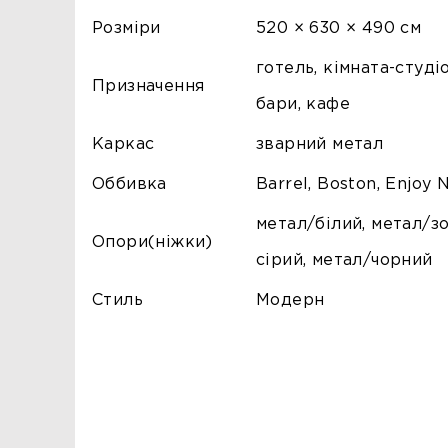
Розміри
520 × 630 × 490 см
готель, кімната-студіо
Призначення
бари, кафе
Каркас
зварний метал
Оббивка
Barrel, Boston, Enjoy 
метал/білий, метал/з
Опори(ніжки)
сірий, метал/чорний
Стиль
Модерн