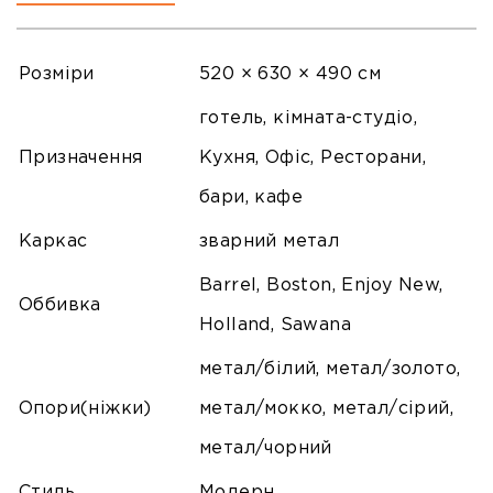
Розміри
520 × 630 × 490 см
готель, кімната-студіо,
Призначення
Кухня, Офіс, Ресторани,
бари, кафе
Каркас
зварний метал
Barrel, Boston, Enjoy New,
Оббивка
Holland, Sawana
метал/білий, метал/золото,
Опори(ніжки)
метал/мокко, метал/сірий,
метал/чорний
Стиль
Модерн