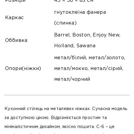
Розміри
45 × 56 × 83 см
гнутоклеїна фанера
Каркас
(спинка)
Barrel, Boston, Enjoy New,
Оббивка
Holland, Sawana
метал/білий, метал/золото,
Опори(ніжки)
метал/мокко, метал/сірий,
метал/чорний
Кухонний стілець на металевих ніжках. Сучасна модель
за доступною ціною. Відрізняється простим та
мінімалістичним дизайном, якісно пошита. C-6 – це