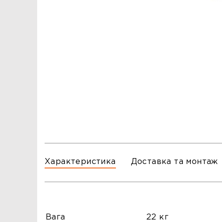
ЗАМОВЛЕННЯ
ЗАМОВЛЕННЯ
ТЦ ГОРА, м. Львів, вул. Б. Хмельницького, 176
тел.096-140-20-45
ТЦ ТРИ СЛОНИ,м. Львів,с. Зимна Вода, вул.
Яворівська. 22
тел.067-804-58-12
ТЦ ГОРА, м. Стрий, вул. І. Багряного, 8а
тел.097-555-69-74
Характеристика
Доставка та монтаж
Вага
22 кг