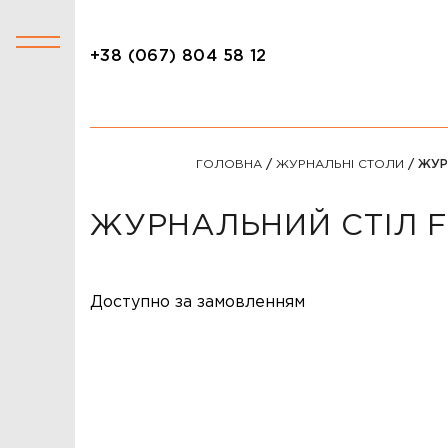
+38 (067) 804 58 12
+38 (067) 804 58 12
КАТАЛОГ
ГОЛОВНА
/
ЖУРНАЛЬНІ СТОЛИ
/ ЖУР
АКЦІЇ
СТОЛИ
ЖУРНАЛЬНИЙ СТІЛ F
СТІЛЬЦІ
КРІСЛА
Доступно за замовленням
ЛІЖКА
ДИВАНИ
ОФІСНІ ДИВАНИ