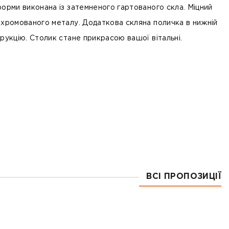
форми виконана із
затемненого гартованого скла
. Міцний
з
хромованого металу
. Додаткова скляна поличка в нижній
рукцію. Столик стане прикрасою вашої вітальні.
ВСІ ПРОПОЗИЦІЇ