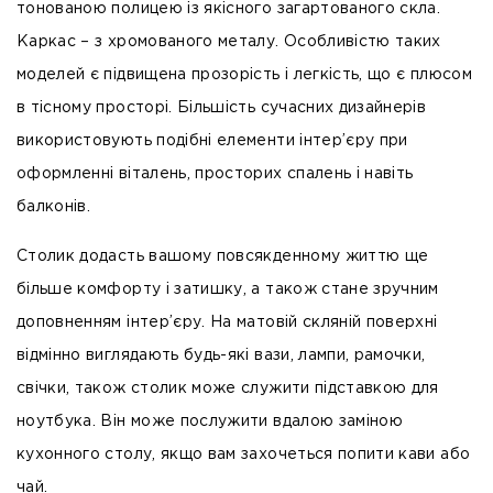
тонованою полицею із якісного
загартованого скла
.
Каркас – з
хромованого металу
. Особливістю таких
моделей є підвищена прозорість і легкість, що є плюсом
в тісному просторі. Більшість сучасних дизайнерів
використовують подібні елементи інтер’єру при
оформленні віталень, просторих спалень і навіть
балконів.
Столик додасть вашому повсякденному життю ще
більше комфорту і затишку, а також стане зручним
доповненням інтер’єру. На матовій скляній поверхні
відмінно виглядають будь-які вази, лампи, рамочки,
свічки, також столик може служити підставкою для
ноутбука. Він може послужити вдалою заміною
кухонного столу, якщо вам захочеться попити кави або
чай.