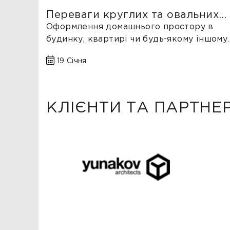
Переваги круглих та овальних
столів
Оформлення домашнього простору в
будинку, квартирі чи будь-якому іншому
приміщенні не обходиться без вибору
19 Січня
такого типу ...
КЛІЄНТИ ТА ПАРТНЕ