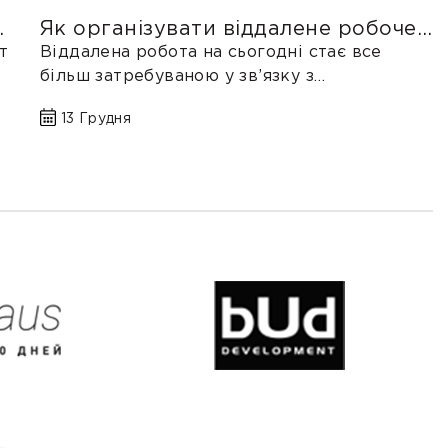
й
Як організувати віддалене робоче
місце вдома
т
Віддалена робота на сьогодні стає все
більш затребуваною у зв’язку з
карантинними обмеженнями, модернізацією
13 Грудня
робоч...