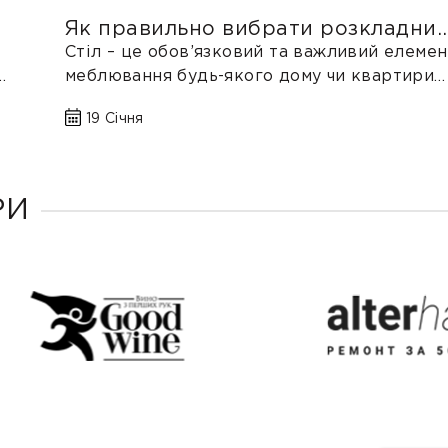
Як правильно вибрати розкладни
стіл?
Стіл – це обов’язковий та важливий елемен
меблювання будь-якого дому чи квартири
без якого складно уявити сімейний обід...
19 Січня
РИ