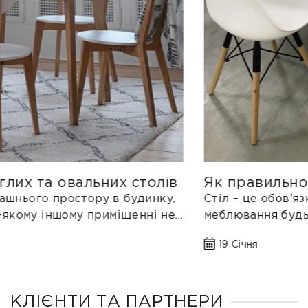
Як правильно вибрати розкладний
стіл?
Стіл – це обов’язковий та важливий елемент
меблювання будь-якого дому чи квартири без
якого складно уявити сімейний обід...
19 Січня
КЛІЄНТИ ТА ПАРТНЕРИ