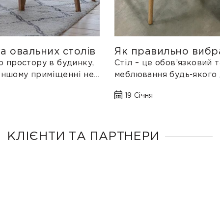
Як правильно вибрати розкладний
стіл?
Стіл – це обов’язковий та важливий елемент
меблювання будь-якого дому чи квартири без
якого складно уявити сімейний обід...
19 Січня
КЛІЄНТИ ТА ПАРТНЕРИ