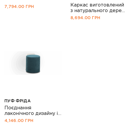
деталях. Конструкція
забезпечують
Каркас виготовлений
7,794.00
ГРН
підтримується
додаткову опору під
з натурального дерева
опорами з дерева –
час сидіння, при […]
міцний і вишуканий.
8,694.00
ГРН
витонченими, але
стійкими. У покупців
[…]
ПУФ ФРІДА
Поєднання
лаконічного дизайну і
якості.
4,146.00
ГРН