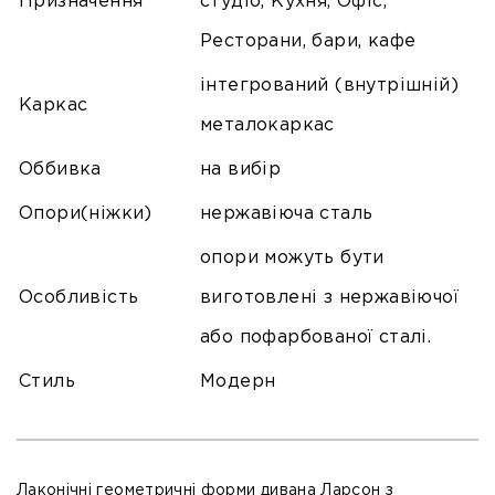
Призначення
студіо, Кухня, Офіс,
Ресторани, бари, кафе
інтегрований (внутрішній)
Каркас
металокаркас
Оббивка
на вибір
Опори(ніжки)
нержавіюча сталь
опори можуть бути
Особливість
виготовлені з нержавіючої
або пофарбованої сталі.
Стиль
Модерн
Лаконічні геометричні форми дивана Ларсон з