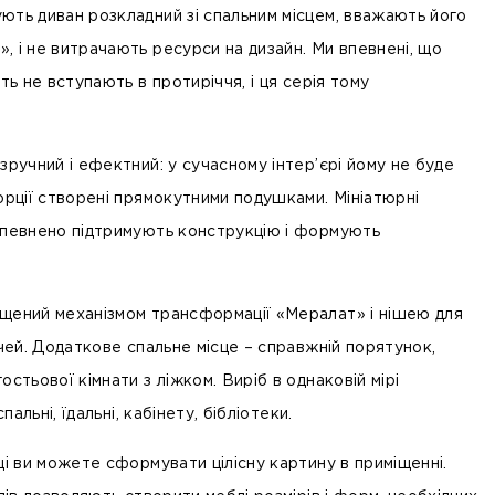
ють диван розкладний зі спальним місцем, вважають його
, і не витрачають ресурси на дизайн. Ми впевнені, що
ть не вступають в протиріччя, і ця серія тому
зручний і ефектний: у сучасному інтер’єрі йому не буде
орції створені прямокутними подушками. Мініатюрні
впевнено підтримують конструкцію і формують
щений механізмом трансформації «Мералат» і нішею для
ечей. Додаткове спальне місце – справжній порятунок,
остьової кімнати з ліжком. Виріб в однаковій мірі
спальні, їдальні, кабінету, бібліотеки.
ці ви можете сформувати цілісну картину в приміщенні.