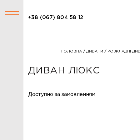
+38 (067) 804 58 12
+38 (067) 804 58 12
КАТАЛОГ
ГОЛОВНА
/
ДИВАНИ
/
РОЗКЛАДНІ ДИ
АКЦІЇ
СТОЛИ
ДИВАН ЛЮКС
СТІЛЬЦІ
КРІСЛА
Доступно за замовленням
ЛІЖКА
ДИВАНИ
ОФІСНІ ДИВАНИ