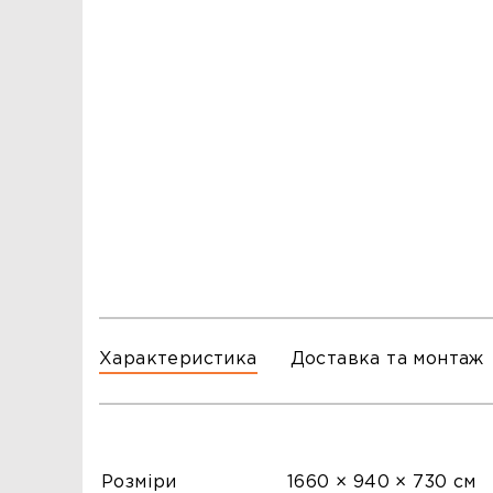
ЗАМОВЛЕННЯ
ЗАМОВЛЕННЯ
ТЦ ГОРА, м. Львів, вул. Б. Хмельницького, 176
тел.096-140-20-45
ТЦ ТРИ СЛОНИ,м. Львів,с. Зимна Вода, вул.
Яворівська. 22
тел.067-804-58-12
ТЦ ГОРА, м. Стрий, вул. І. Багряного, 8а
тел.097-555-69-74
Характеристика
Доставка та монтаж
Розміри
1660 × 940 × 730 см