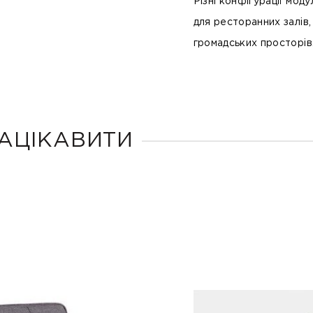
Різні конфігурації мод
для ресторанних залів,
громадських просторів
АЦІКАВИТИ