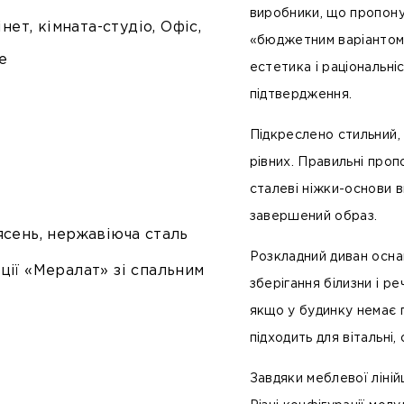
виробники, що пропону
інет, кімната-студіо, Офіс,
«бюджетним варіантом»
е
естетика і раціональніс
підтвердження.
Підкреслено стильний, 
рівних. Правильні проп
сталеві ніжки-основи 
завершений образ.
ясень, нержавіюча сталь
Розкладний диван осна
ції «Мералат» зі спальним
зберігання білизни і р
якщо у будинку немає г
підходить для вітальні, 
Завдяки меблевої ліній