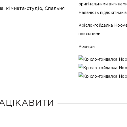
оригінальними вигинам
ча, кімната-студіо, Спальня
Наявність підлокітник
Крісло-гойдалка
Hoove
приємними.
Розміри:
АЦІКАВИТИ