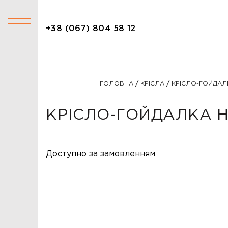
+38 (067) 804 58 12
+38 (067) 804 58 12
КАТАЛОГ
ГОЛОВНА
/
КРІСЛА
/
КРІСЛО-ГОЙДАЛ
АКЦІЇ
СТОЛИ
КРІСЛО-ГОЙДАЛКА H
СТІЛЬЦІ
КРІСЛА
Доступно за замовленням
ЛІЖКА
ДИВАНИ
ОФІСНІ ДИВАНИ