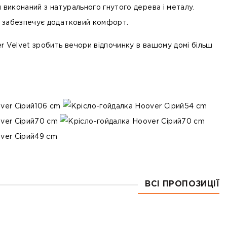
и виконаний з натурального гнутого
дерева
і
металу
.
ів забезпечує додатковий комфорт.
r Velvet
зробить вечори відпочинку в вашому домі більш
106 cm
54 cm
70 cm
70 cm
49 cm
ВСІ ПРОПОЗИЦІЇ