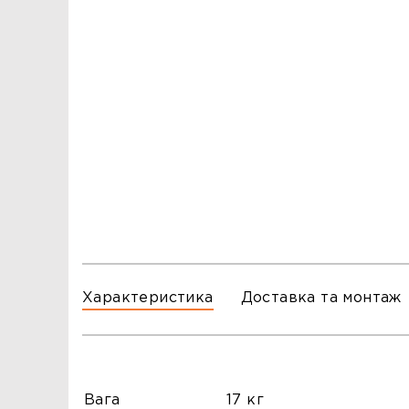
ЗАМОВЛЕННЯ
ЗАМОВЛЕННЯ
ТЦ ГОРА, м. Львів, вул. Б. Хмельницького, 176
тел.096-140-20-45
ТЦ ТРИ СЛОНИ,м. Львів,с. Зимна Вода, вул.
Яворівська. 22
тел.067-804-58-12
ТЦ ГОРА, м. Стрий, вул. І. Багряного, 8а
тел.097-555-69-74
Характеристика
Доставка та монтаж
Вага
17 кг