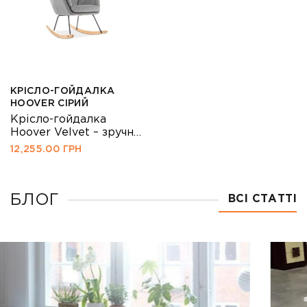
КРІСЛО-ГОЙДАЛКА
HOOVER СІРИЙ
Крісло-гойдалка
Hoover Velvet – зручне
крісло для відпочинку.
12,255.00
ГРН
Каркас з
оригінальними
вигинами виконаний з
натурального гнутого
БЛОГ
ВСІ СТАТТІ
дерева і металу.
Наявність
підлокітників
забезпечує
додатковий комфорт.
Крісло-гойдалка
Hoover Velvet зробить
вечори відпочинку в