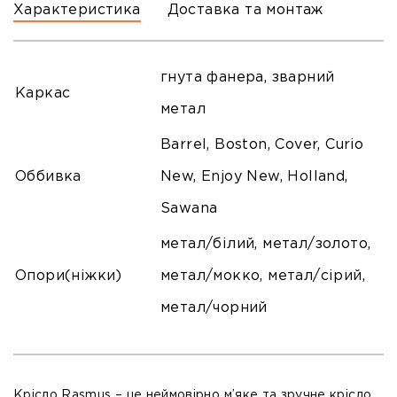
Характеристика
Доставка та монтаж
гнута фанера, зварний
Каркас
метал
Barrel, Boston, Cover, Curio
Оббивка
New, Enjoy New, Holland,
Sawana
метал/білий, метал/золото,
Опори(ніжки)
метал/мокко, метал/сірий,
метал/чорний
Крісло Rasmus – це неймовірно м’яке та зручне крісло,