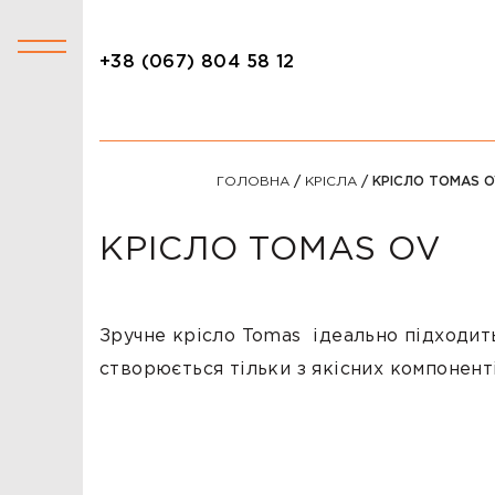
+38 (067) 804 58 12
+38 (067) 804 58 12
КАТАЛОГ
ГОЛОВНА
/
КРІСЛА
/ КРІСЛО TOMAS O
АКЦІЇ
СТОЛИ
КРІСЛО TOMAS OV
СТІЛЬЦІ
КРІСЛА
Зручне крісло Tomas ідеально підходить
ЛІЖКА
створюється тільки з якісних компоненті
ДИВАНИ
ОФІСНІ ДИВАНИ