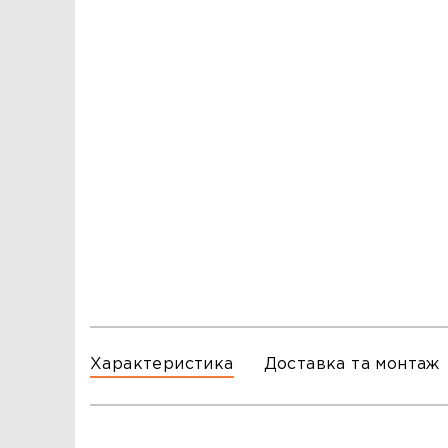
ЗАМОВЛЕННЯ
ЗАМОВЛЕННЯ
ТЦ ГОРА, м. Львів, вул. Б. Хмельницького, 176
тел.096-140-20-45
ТЦ ТРИ СЛОНИ,м. Львів,с. Зимна Вода, вул.
Яворівська. 22
тел.067-804-58-12
ТЦ ГОРА, м. Стрий, вул. І. Багряного, 8а
тел.097-555-69-74
Характеристика
Доставка та монтаж