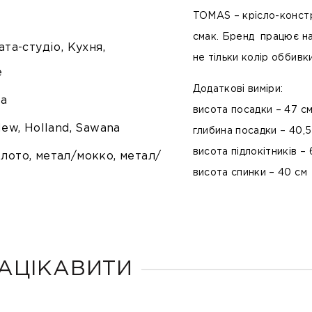
TOMAS
– крісло-конст
смак. Бренд працює на
ата-студіо, Кухня,
не тільки колір оббивк
е
Додаткові виміри:
ра
висота посадки – 47 с
New, Holland, Sawana
глибина посадки – 40,5
висота підлокітників – 
олото, метал/мокко, метал/
висота спинки – 40 см
АЦІКАВИТИ