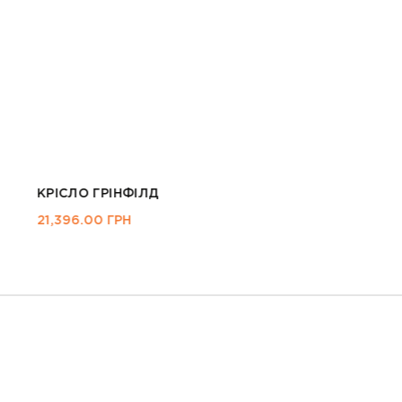
КРІСЛО NIXON СІРИЙ
15,757.00
ГРН