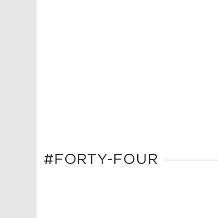
КРІСЛО ГРІНФІЛД
21,396.00
ГРН
#FORTY-FOUR