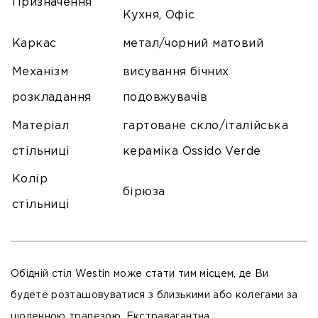
Призначення
Кухня, Офіс
Каркас
метал/чорний матовий
Механізм
висування бічних
розкладання
подовжувачів
Матеріал
гартоване скло/італійська
стільниці
кераміка Ossido Verde
Колір
бірюза
стільниці
Обідній стіл Westin може стати тим місцем, де Ви
будете розташовуватися з близькими або колегами за
щоденною трапезою. Екстравагантна