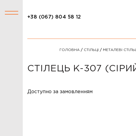
+38 (067) 804 58 12
+38 (067) 804 58 12
КАТАЛОГ
ГОЛОВНА
/
СТІЛЬЦІ
/
МЕТАЛЕВІ СТІЛЬ
АКЦІЇ
СТОЛИ
СТІЛЕЦЬ K-307 (СІРИ
СТІЛЬЦІ
КРІСЛА
Доступно за замовленням
ЛІЖКА
ДИВАНИ
ОФІСНІ ДИВАНИ