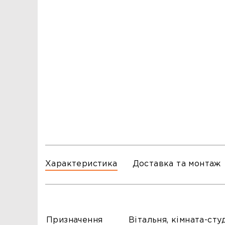
ЗАМОВЛЕННЯ
ЗАМОВЛЕННЯ
ТЦ ГОРА, м. Львів, вул. Б. Хмельницького, 176
тел.096-140-20-45
ТЦ ТРИ СЛОНИ,м. Львів,с. Зимна Вода, вул.
Яворівська. 22
тел.067-804-58-12
ТЦ ГОРА, м. Стрий, вул. І. Багряного, 8а
тел.097-555-69-74
Характеристика
Доставка та монтаж
Призначення
Вітальня, кімната-сту