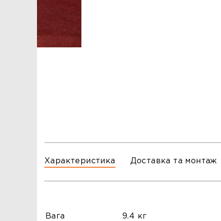
ЗАМОВЛЕННЯ
ЗАМОВЛЕННЯ
ТЦ ГОРА, м. Львів, вул. Б. Хмельницького, 176
тел.096-140-20-45
ТЦ ТРИ СЛОНИ,м. Львів,с. Зимна Вода, вул.
Яворівська. 22
тел.067-804-58-12
ТЦ ГОРА, м. Стрий, вул. І. Багряного, 8а
тел.097-555-69-74
Характеристика
Доставка та монтаж
Вага
9.4 кг