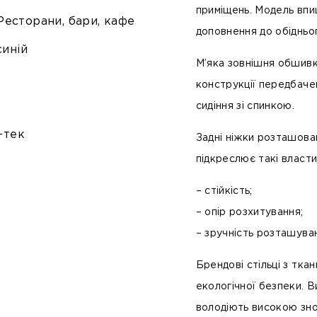
приміщень. Модель впиш
 Ресторани, бари, кафе
доповнення до обідньо
синій
М’яка зовнішня обшив
конструкції передбачені
сидіння зі спинкою.
-тек
Задні ніжки розташова
підкреслює такі властив
– стійкість;
– опір розхитування;
– зручність розташува
Брендові стільці з тка
екологічної безпеки. В
володіють високою знос