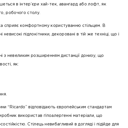
еться в інтер’єри хай-тек, авангард або лофт, як
го, робочого столу.
ка сприяє комфортному користуванню стільцем. В
 невисокі підлокітники, декоровані в тій же техніці, що і
ні з невеликим розширенням дистанції донизу, що
ості, як:
ння.
нини “Ricardo” відповідають європейським стандартам
иробник використав гіпоалергенні матеріали, що
остійкістю. Стілець невибагливий в догляді і підійде для